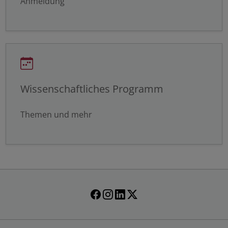
Anmeldung
Externer Inhalt
Alle auswählen
Ablehnen
Speichern
Wissenschaftliches Programm
Themen und mehr
Details anzeigen
Impressum
|
Datenschutz